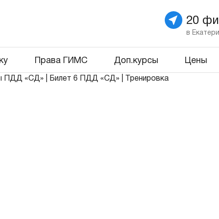
20 ф
в Екатер
ку
Права ГИМС
Доп.курсы
Цены
ы ПДД «СД»
|
Билет 6 ПДД «СД»
|
Тренировка