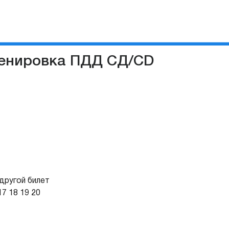
ренировка ПДД СД/CD
другой билет
17
18
19
20