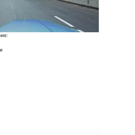
ие:
и