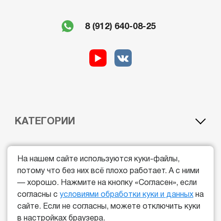
8 (912) 640-08-25
КАТЕГОРИИ
A1 — лёгкий мотоцикл
BE — автомобиль c прицепом
ДОП.ОБРАЗОВАНИЕ
A — мотоцикл
CE — грузовой автомобиль с прицепом
На нашем сайте используются куки-файлы,
B — легковой автомобиль
DE — автобус c прицепом
потому что без них всё плохо работает. А с ними
Курс обучения водителей погрузчиков
Курс обучения машиниста автогрейдера
ОБЩИЕ
C — грузовой автомобиль
Квадроцикл
— хорошо. Нажмите на кнопку «Согласен», если
Курс обучения машинистов экскаватора
Гидроцикл
согласны с
условиями обработки куки и данных
на
D — автобус
Снегоход
Курс обучения машиниста бульдозера
Судовождение
Цены
Пользовательское соглашение
сайте. Если не согласны, можете отключить куки
Автошкола выходного дня
Курс обучения на машиниста катка
Права на лодку с мотором и катер
Статьи
Политика конфиденциальности
в настройках браузера.