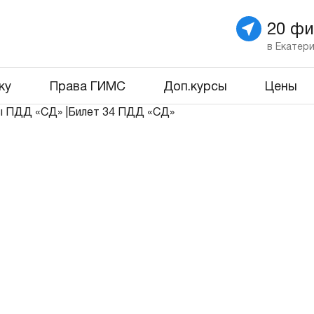
20 ф
в Екатер
ку
Права ГИМС
Доп.курсы
Цены
ы ПДД «СД»
|
Билет 34 ПДД «СД»