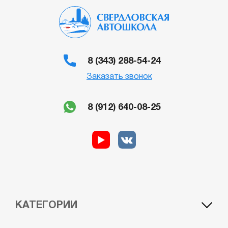
8 (343) 288-54-24
Заказать звонок
8 (912) 640-08-25
КАТЕГОРИИ
A1 — лёгкий мотоцикл
BE — автомобиль c прицепом