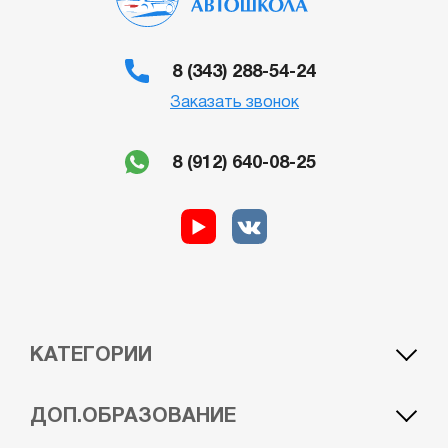
8 (343) 288-54-24
Заказать звонок
8 (912) 640-08-25
КАТЕГОРИИ
A1 — лёгкий мотоцикл
BE — автомобиль c прицепом
ДОП.ОБРАЗОВАНИЕ
A — мотоцикл
CE — грузовой автомобиль с прицепом