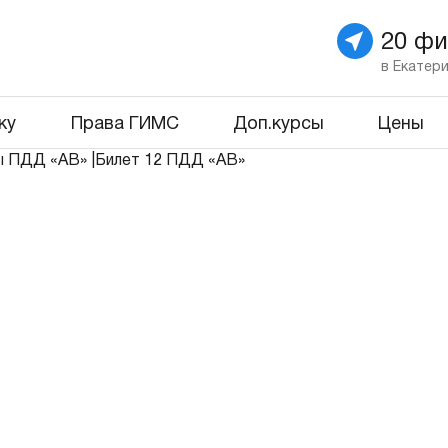
20 ф
в Екатер
ку
Права ГИМС
Доп.курсы
Цены
ы ПДД «АВ»
|
Билет 12 ПДД «АВ»