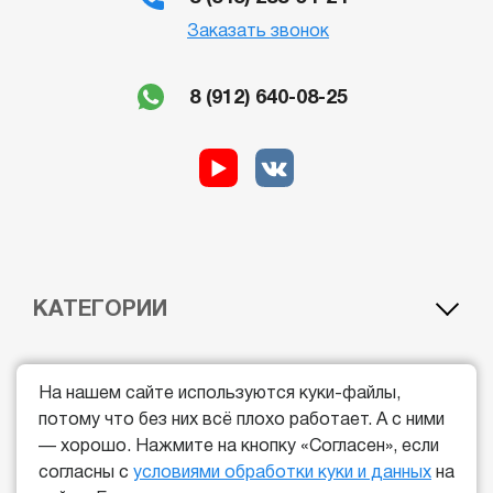
Заказать звонок
8 (912) 640-08-25
КАТЕГОРИИ
A1 — лёгкий мотоцикл
BE — автомобиль c прицепом
ДОП.ОБРАЗОВАНИЕ
A — мотоцикл
CE — грузовой автомобиль с прицепом
На нашем сайте используются куки-файлы,
B — легковой автомобиль
DE — автобус c прицепом
потому что без них всё плохо работает. А с ними
Курс обучения водителей погрузчиков
Курс обучения машиниста автогрейдера
ОБЩИЕ
— хорошо. Нажмите на кнопку «Согласен», если
C — грузовой автомобиль
Квадроцикл
Курс обучения машинистов экскаватора
Гидроцикл
согласны с
условиями обработки куки и данных
на
D — автобус
Снегоход
Курс обучения машиниста бульдозера
Судовождение
Цены
Пользовательское соглашение