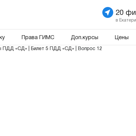
20 ф
в Екатер
ку
Права ГИМС
Доп.курсы
Цены
ы ПДД «СД»
|
Билет 5 ПДД «СД»
|
Вопрос 12