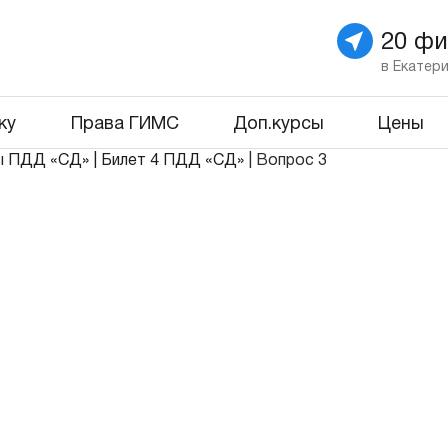
20 ф
в Екатер
ку
Права ГИМС
Доп.курсы
Цены
ы ПДД «СД»
|
Билет 4 ПДД «СД»
|
Вопрос 3