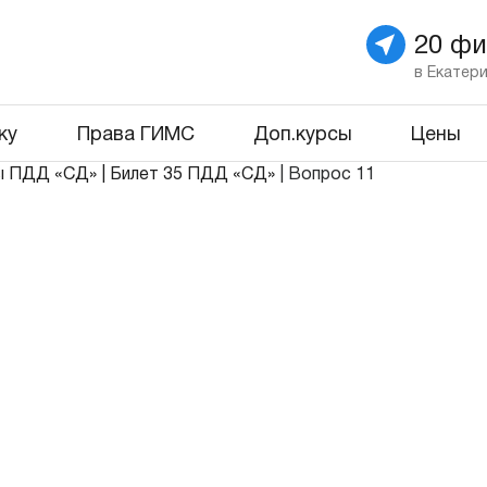
20 ф
в Екатер
ку
Права ГИМС
Доп.курсы
Цены
ы ПДД «СД»
|
Билет 35 ПДД «СД»
|
Вопрос 11