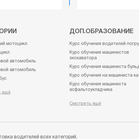
ОРИИ
ДОП.ОБРАЗОВАНИЕ
кий мотоцикл
Курс обучения водителей погр
цикл
Курс обучения машинистов
экскаватора
овой автомобиль
Курс обучения машиниста буль
овой автомобиль
Курс обучения на машиниста ка
бус
Курс обучения машиниста
омобиль c прицепом
асфальтоукладчика
 ещё
зовой автомобиль с
Курс обучения машиниста
м
Смотреть ещё
автогрейдера
обус c прицепом
Гидроцикл
кл
Судовождение
Права на лодку с мотором и ка
а выходного дня
овка водителей всех категорий.
Курс обучения специалистов