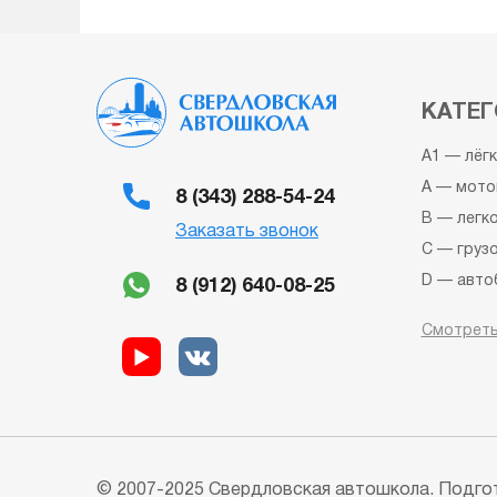
КАТЕГ
A1 — лёг
A — мото
8 (343) 288-54-24
B — легк
Заказать звонок
C — груз
D — авто
8 (912) 640-08-25
BE — авт
Смотреть
CE — гру
прицепо
DE — авт
Квадроци
Снегоход
Автошкол
© 2007-2025 Свердловская автошкола. Подгот