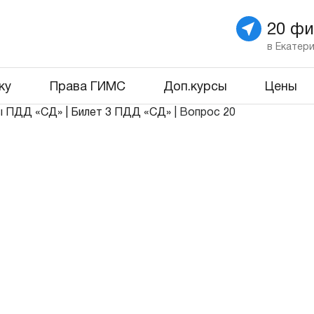
20 ф
в Екатер
ку
Права ГИМС
Доп.курсы
Цены
ы ПДД «СД»
|
Билет 3 ПДД «СД»
|
Вопрос 20