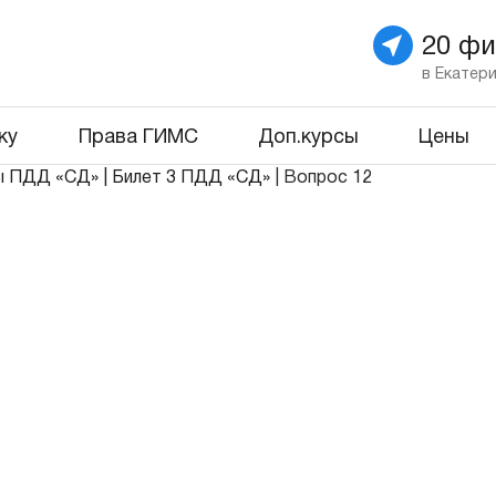
20 ф
в Екатер
ку
Права ГИМС
Доп.курсы
Цены
ы ПДД «СД»
|
Билет 3 ПДД «СД»
|
Вопрос 12