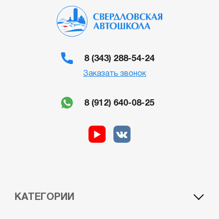
8 (343) 288-54-24
Заказать звонок
8 (912) 640-08-25
КАТЕГОРИИ
A1 — лёгкий мотоцикл
BE — автомобиль c прицепом