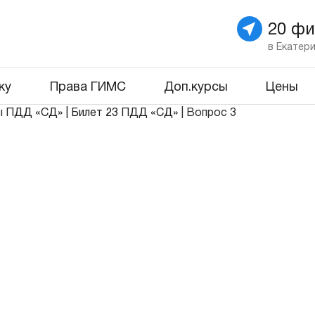
20 ф
в Екатер
ку
Права ГИМС
Доп.курсы
Цены
ы ПДД «СД»
|
Билет 23 ПДД «СД»
|
Вопрос 3