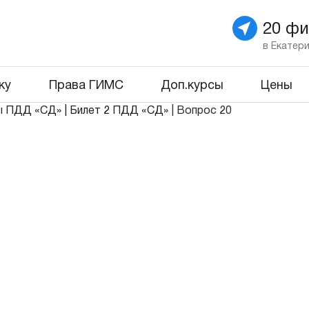
20 ф
в Екатер
ку
Права ГИМС
Доп.курсы
Цены
ы ПДД «СД»
|
Билет 2 ПДД «СД»
|
Вопрос 20