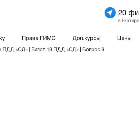
20 ф
в Екатер
ку
Права ГИМС
Доп.курсы
Цены
ы ПДД «СД»
|
Билет 18 ПДД «СД»
|
Вопрос 8