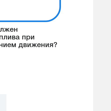
олжен
плива при
ением движения?