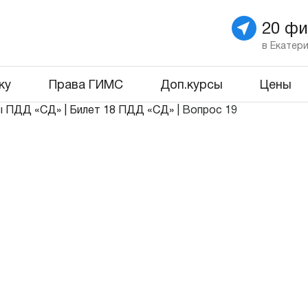
20 ф
в Екатер
ку
Права ГИМС
Доп.курсы
Цены
ы ПДД «СД»
|
Билет 18 ПДД «СД»
|
Вопрос 19