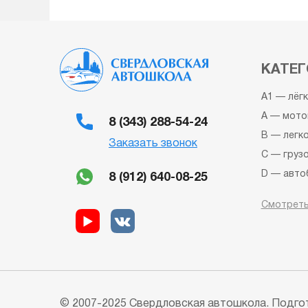
КАТЕГ
A1 — лёг
A — мото
8 (343) 288-54-24
B — легк
Заказать звонок
C — груз
D — авто
8 (912) 640-08-25
BE — авт
Смотреть
CE — гру
прицепо
DE — авт
Квадроци
Снегоход
Автошкол
© 2007-2025 Свердловская автошкола. Подгот