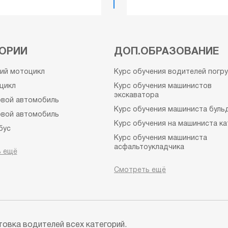
ОРИИ
ДОП.ОБРАЗОВАНИЕ
кий мотоцикл
Курс обучения водителей погр
цикл
Курс обучения машинистов
экскаватора
овой автомобиль
Курс обучения машиниста буль
овой автомобиль
Курс обучения на машиниста ка
бус
Курс обучения машиниста
омобиль c прицепом
асфальтоукладчика
 ещё
зовой автомобиль с
Курс обучения машиниста
м
Смотреть ещё
автогрейдера
обус c прицепом
Гидроцикл
кл
Судовождение
Права на лодку с мотором и ка
а выходного дня
овка водителей всех категорий.
Курс обучения специалистов