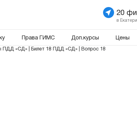
20 ф
в Екатер
ку
Права ГИМС
Доп.курсы
Цены
ы ПДД «СД»
|
Билет 18 ПДД «СД»
|
Вопрос 18