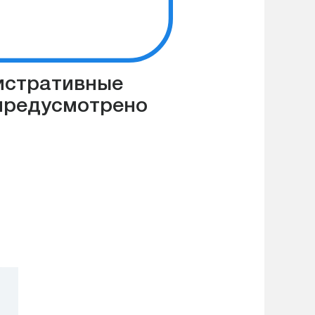
нистративные
предусмотрено