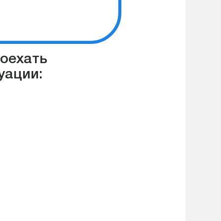
роехать
уации: