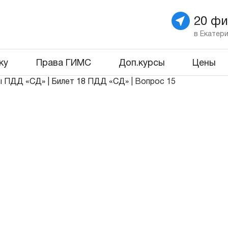
20 ф
в Екатер
ку
Права ГИМС
Доп.курсы
Цены
ы ПДД «СД»
|
Билет 18 ПДД «СД»
|
Вопрос 15