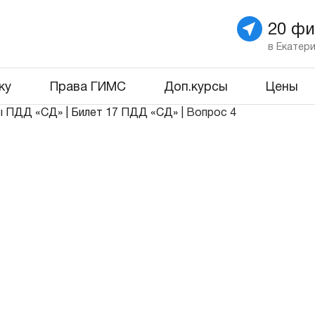
20 ф
в Екатер
ку
Права ГИМС
Доп.курсы
Цены
ы ПДД «СД»
|
Билет 17 ПДД «СД»
|
Вопрос 4