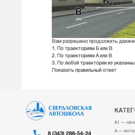
Вам разрешено продолжить движен
1. По траекториям Б или В
2. По траекториям А или В
3. По любой траектории из указанны
Показать правильный ответ
КАТЕГ
A1 — лёг
A — мото
8 (343) 288-54-24