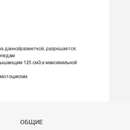
на даннойразметкой, разрешается:
опедам
евышающим 125 см3,и максимальной
 мотоциклам
ОБЩИЕ