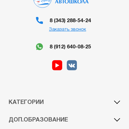
8 (343) 288-54-24
Заказать звонок
8 (912) 640-08-25
КАТЕГОРИИ
A1 — лёгкий мотоцикл
BE — автомобиль c прицепом
ДОП.ОБРАЗОВАНИЕ
A — мотоцикл
CE — грузовой автомобиль с прицепом