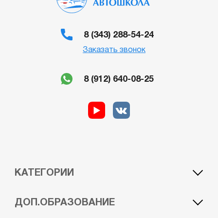
8 (343) 288-54-24
Заказать звонок
8 (912) 640-08-25
КАТЕГОРИИ
A1 — лёгкий мотоцикл
BE — автомобиль c прицепом
ДОП.ОБРАЗОВАНИЕ
A — мотоцикл
CE — грузовой автомобиль с прицепом