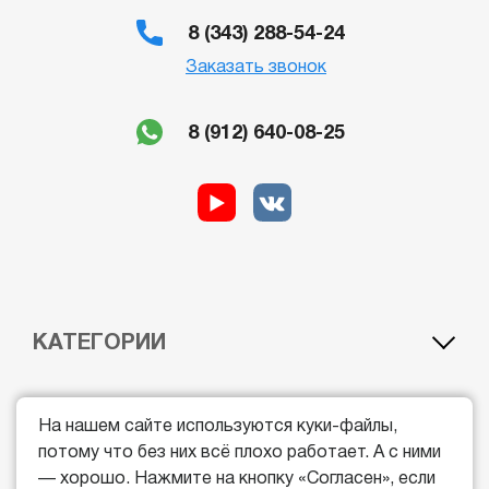
8 (343) 288-54-24
Заказать звонок
8 (912) 640-08-25
КАТЕГОРИИ
A1 — лёгкий мотоцикл
BE — автомобиль c прицепом
ДОП.ОБРАЗОВАНИЕ
A — мотоцикл
CE — грузовой автомобиль с прицепом
На нашем сайте используются куки-файлы,
B — легковой автомобиль
DE — автобус c прицепом
потому что без них всё плохо работает. А с ними
Курс обучения водителей погрузчиков
Курс обучения машиниста автогрейдера
ОБЩИЕ
C — грузовой автомобиль
Квадроцикл
— хорошо. Нажмите на кнопку «Согласен», если
Курс обучения машинистов экскаватора
Гидроцикл