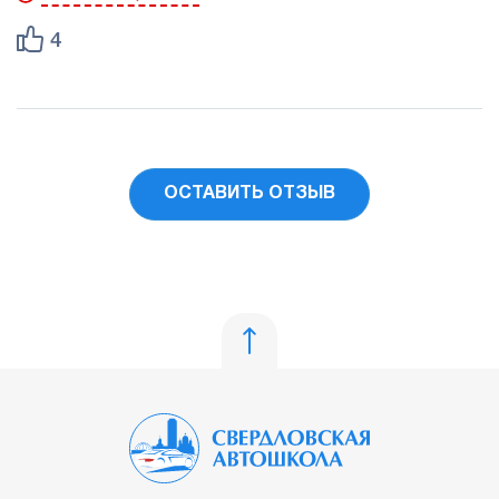
Однозначно рекомендую данную автошколу и в
идите к Алексею!
частности инструктора Алексея!
4
Лично у меня получилось сдать с первого раза и
считаю что это получилось не потому что я научился
не забывать включать поворотник или выбирать
место для разворота :)) а лишь исключительно
благодаря методике обучения Алексея!
ОСТАВИТЬ ОТЗЫВ
От всей души Вас благодарю!!!!!